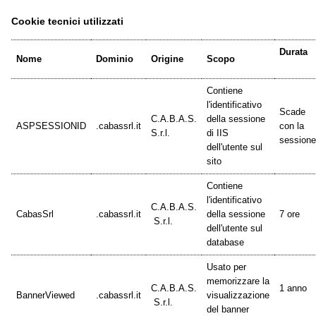
Cookie tecnici utilizzati
Durata
Nome
Dominio
Origine
Scopo
Contiene
l'identificativo
Scade
C.A.B.A.S.
della sessione
ASPSESSIONID
.cabassrl.it
con la
S.r.l.
di IIS
sessione
dell'utente sul
sito
Contiene
l'identificativo
C.A.B.A.S.
CabasSrl
.cabassrl.it
della sessione
7 ore
S.r.l.
dell'utente sul
database
Usato per
memorizzare la
C.A.B.A.S.
1 anno
BannerViewed
.cabassrl.it
visualizzazione
S.r.l.
del banner