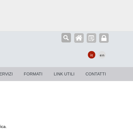
it
en
ERVIZI
FORMATI
LINK UTILI
CONTATTI
ica.