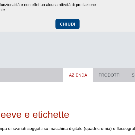
unzionalità e non effettua alcuna attività di profilazione.
nte.
CHIUDI
AZIENDA
PRODOTTI
S
leeve e etichette
pa di svariati soggetti su macchina digitale (quadricromia) o flessograf